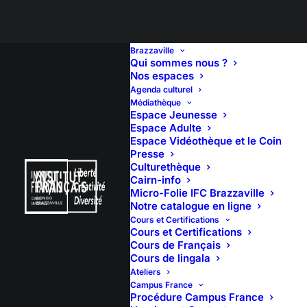
Brazzaville
Qui sommes nous ?
Nos espaces
Agenda culturel
𝐂𝐄𝐋𝐄𝐁𝐑𝐀𝐓𝐈𝐎𝐍 𝟎𝟖
Médiathèque
Espace Jeunesse
𝐌𝐀𝐑𝐒 – 𝐅𝐄𝐌𝐌𝐄𝐒 𝐄𝐓
Espace Adulte
Espace Vidéothèque et le Coin
Presse
𝐂𝐔𝐋𝐓𝐔𝐑𝐄
Culturethèque
Cairn-info
Micro-Folie IFC Brazzaville
Notre catalogue en ligne
Cours et Certifications
Cours et Certifications
8 mars 2025
Cours de Français
10:00
(5h 50′)
Cours de lingala
Ateliers
Hall
Campus France
Procédure Campus France