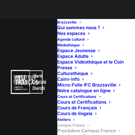
Brazzaville
Qui sommes nous ?
Nos espaces
PROCÉDURE
Agenda culturel
Médiathèque
CAMPUS
Espace Jeunesse
Espace Adulte
FRANCE
Espace Vidéothèque et le Coin
Presse
Culturethèque
Cairn-info
Micro-Folie IFC Brazzaville
Notre catalogue en ligne
Cours et Certifications
Cours et Certifications
Cours de Français
Cours de lingala
Ateliers
Campus France
Procédure Campus France