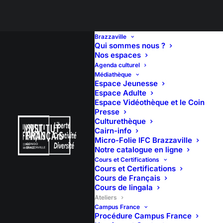
Brazzaville
Qui sommes nous ?
Nos espaces
ATELIERS
Agenda culturel
Médiathèque
Espace Jeunesse
Espace Adulte
Espace Vidéothèque et le Coin
Presse
Culturethèque
Cairn-info
Micro-Folie IFC Brazzaville
Notre catalogue en ligne
Cours et Certifications
Cours et Certifications
Cours de Français
Cours de lingala
Ateliers
Campus France
Procédure Campus France