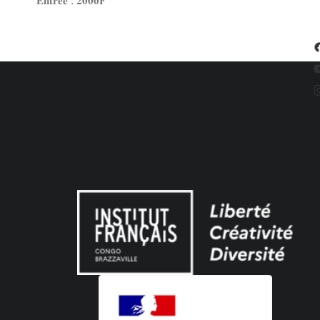
𝐄𝐧𝐭𝐫𝐞́𝐞 : 𝟐𝟎𝟎𝟎𝐅