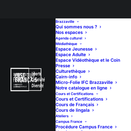
Brazzaville
Qui sommes nous ?
Nos espaces
Agenda culturel
𝐂𝐎𝐍𝐂𝐄𝐑𝐓 – 𝐅𝐑𝐄𝐃𝐘
Médiathèque
Espace Jeunesse
𝐌𝐀𝐒𝐒𝐀𝐌𝐁𝐀
Espace Adulte
Espace Vidéothèque et le Coin
Presse
Culturethèque
Cairn-info
Micro-Folie IFC Brazzaville
Notre catalogue en ligne
Cours et Certifications
Cours et Certifications
Cours de Français
Cours de lingala
Ateliers
Campus France
Procédure Campus France