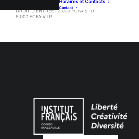
Horaires et Contacts
KIMBANGUE
Contact
DROIT D’ENTRÉE : 2 000 FCFA STD
5 000 FCFA V.I.P