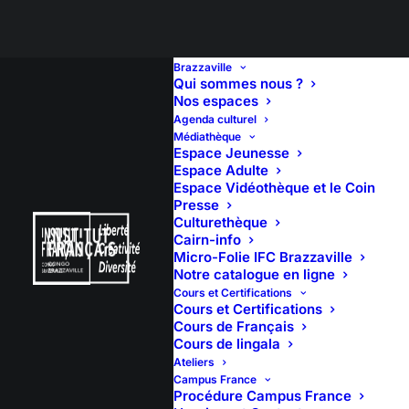
Brazzaville
Qui sommes nous ?
Nos espaces
Agenda culturel
𝐂𝐎𝐍𝐂𝐄𝐑𝐓 – 𝐋𝐀
Médiathèque
Espace Jeunesse
𝐆𝐑𝐀𝐍𝐃𝐄 𝐂𝐇𝐎𝐑𝐀𝐋𝐄
Espace Adulte
Espace Vidéothèque et le Coin
Presse
𝐃𝐄𝐒 𝐃𝐈𝐑𝐈𝐆𝐈𝐄𝐀𝐍𝐓𝐒
Culturethèque
Cairn-info
Micro-Folie IFC Brazzaville
Notre catalogue en ligne
Cours et Certifications
Cours et Certifications
17 janvier 2025
Cours de Français
18:00
(2h 50′)
Cours de lingala
Ateliers
Salle Savorgnan de Brazza
Campus France
Procédure Campus France
NKUNGA MIA BUNDU DIA