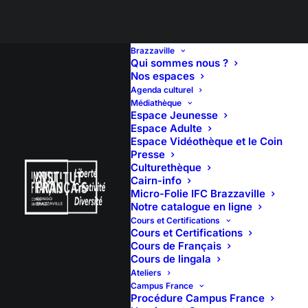
Brazzaville
Qui sommes nous ?
Nos espaces
Agenda culturel
𝐃𝐄́𝐁𝐀𝐓𝐒 𝐃’𝐈𝐃𝐄́𝐄𝐒 –
Médiathèque
Espace Jeunesse
𝐋𝐄𝐒 𝐒𝐔𝐂𝐂𝐄𝐒𝐒𝐈𝐎𝐍𝐒 𝐄𝐓
Espace Adulte
Espace Vidéothèque et le Coin
Presse
𝐋𝐄𝐒 𝐋𝐈𝐁𝐄́𝐑𝐀𝐋𝐈𝐓𝐄́𝐒
Culturethèque
Cairn-info
𝐃𝐀𝐍𝐒 𝐋𝐄 𝐃𝐑𝐎𝐈𝐓
Micro-Folie IFC Brazzaville
Notre catalogue en ligne
𝐂𝐎𝐍𝐆𝐎𝐋𝐀𝐈𝐒.
Cours et Certifications
Cours et Certifications
Cours de Français
Cours de lingala
Ateliers
Campus France
23 janvier 2025
Procédure Campus France
15:00
(2h 25′)