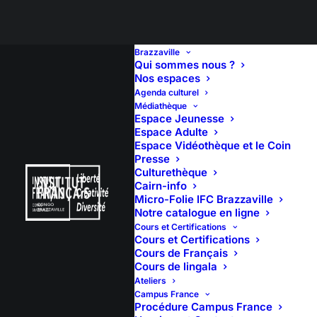
Brazzaville
Qui sommes nous ?
Nos espaces
Agenda culturel
Médiathèque
Espace Jeunesse
Espace Adulte
Espace Vidéothèque et le Coin
Presse
Culturethèque
Cairn-info
Micro-Folie IFC Brazzaville
Notre catalogue en ligne
Cours et Certifications
Cours et Certifications
Cours de Français
Cours de lingala
10 avril 2025
Ateliers
15:00
(2h)
Campus France
Procédure Campus France