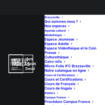
Brazzaville
Qui sommes nous ?
Nos espaces
Agenda culturel
𝐂𝐄́𝐋𝐄́𝐁𝐑𝐀𝐓𝐈𝐎𝐍
Médiathèque
Espace Jeunesse
𝐉𝐎𝐔𝐑𝐍𝐄́𝐄
Espace Adulte
Espace Vidéothèque et le Coin
Presse
𝐈𝐍𝐓𝐄𝐑𝐍𝐀𝐓𝐈𝐎𝐍𝐀𝐋𝐄
Culturethèque
Cairn-info
𝐃𝐄 𝐋𝐀 𝐃𝐀𝐍𝐒𝐄 :
Micro-Folie IFC Brazzaville
Notre catalogue en ligne
𝐓𝐔𝐍𝐆𝐀
Cours et Certifications
Cours et Certifications
Cours de Français
Cours de lingala
Ateliers
Campus France
29 avril 2025
Procédure Campus France
18:00
(2h)