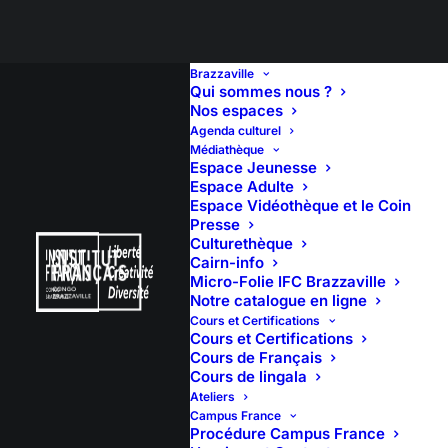
Brazzaville
Qui sommes nous ?
Nos espaces
Agenda culturel
Animation – Samedis
Médiathèque
Espace Jeunesse
des petits lecteurs
Espace Adulte
Espace Vidéothèque et le Coin
Presse
Culturethèque
Cairn-info
Micro-Folie IFC Brazzaville
Notre catalogue en ligne
Cours et Certifications
Cours et Certifications
Cours de Français
Cours de lingala
Ateliers
Campus France
Procédure Campus France