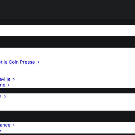
U GERIA : IMAGE, SON ET
t le Coin Presse
ville
gne
s
 3 ateliers.
rance