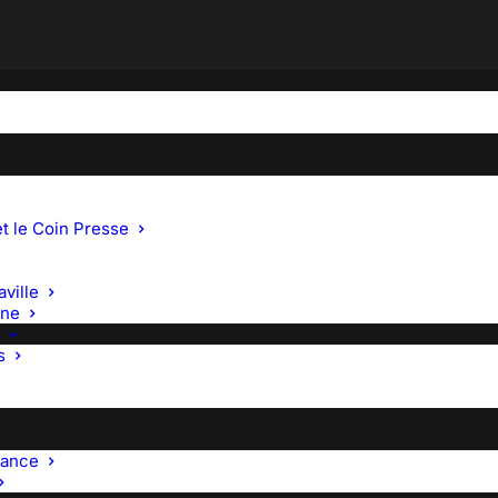
o
t le Coin Presse
ville
gne
s
rance