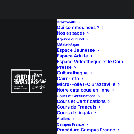
Brazzaville
Qui sommes nous ?
Nos espaces
Agenda culturel
Ciné Club –
Médiathèque
Espace Jeunesse
Mapantsula
Espace Adulte
Espace Vidéothèque et le Coin
Presse
Culturethèque
Cairn-info
Micro-Folie IFC Brazzaville
Notre catalogue en ligne
Cours et Certifications
Cours et Certifications
Cours de Français
Cours de lingala
Ateliers
Campus France
Procédure Campus France