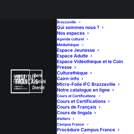
Brazzaville
Qui sommes nous ?
Nos espaces
Agenda culturel
CINEMA – QU’EST-CE
Médiathèque
Espace Jeunesse
QU’ON A FAIT AU
Espace Adulte
Espace Vidéothèque et le Coin
Presse
BON DIEU
Culturethèque
Cairn-info
(HOMMAGE A
Micro-Folie IFC Brazzaville
Notre catalogue en ligne
PASCAL NZONZI)
Cours et Certifications
Cours et Certifications
Cours de Français
Cours de lingala
Ateliers
Campus France
Procédure Campus France