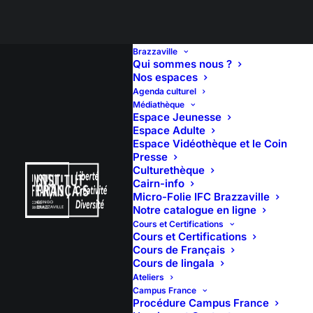
Brazzaville
Qui sommes nous ?
Nos espaces
Agenda culturel
Concours –
Médiathèque
Espace Jeunesse
Cérémonie de remise
Espace Adulte
Espace Vidéothèque et le Coin
Presse
de prix du concours
Culturethèque
Cairn-info
du jeunes historiens
Micro-Folie IFC Brazzaville
Notre catalogue en ligne
brazzavillois
Cours et Certifications
Cours et Certifications
Cours de Français
Cours de lingala
Ateliers
Campus France
25 janvier 2020
Procédure Campus France
10:00
(3h 30′)