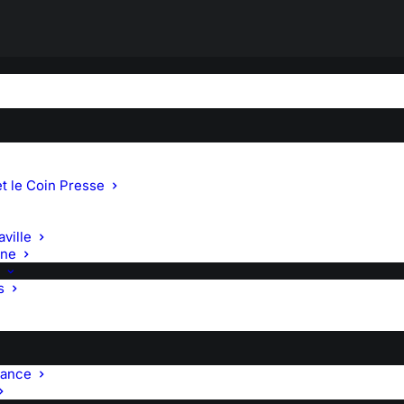
MAGE A L’ACTEUR PASCA
t le Coin Presse
ville
gne
s
it au Bon Dieu ? » suivi d’un échange avec l’acteur. (Salle Savo
rance