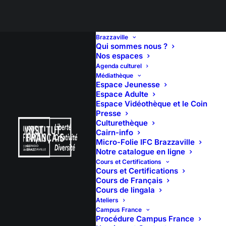
Brazzaville
Qui sommes nous ?
Nos espaces
Agenda culturel
CONFÉRENCE JMT –
Médiathèque
Espace Jeunesse
LA CRÉATION
Espace Adulte
Espace Vidéothèque et le Coin
Presse
THEATRALE AU
Culturethèque
Cairn-info
CONGO : QUEL
Micro-Folie IFC Brazzaville
Notre catalogue en ligne
AVENIR?
Cours et Certifications
Cours et Certifications
Cours de Français
Cours de lingala
Ateliers
Campus France
Procédure Campus France