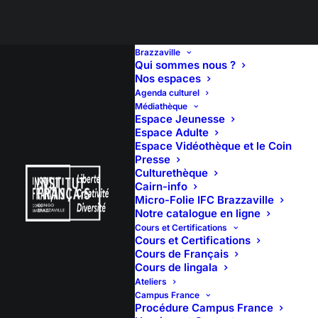
Brazzaville
Qui sommes nous ?
Nos espaces
Agenda culturel
Débat d’idées –
Médiathèque
Espace Jeunesse
Quelques principes
Espace Adulte
Espace Vidéothèque et le Coin
Presse
pour réussir sans
Culturethèque
Cairn-info
faille dans
Micro-Folie IFC Brazzaville
Notre catalogue en ligne
l’agriculture
Cours et Certifications
Cours et Certifications
Cours de Français
Cours de lingala
Ateliers
Campus France
Procédure Campus France