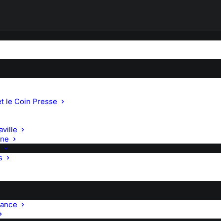
(THÉÂTRE) – FRANCOPHO
t le Coin Presse
ville
gne
s
rance