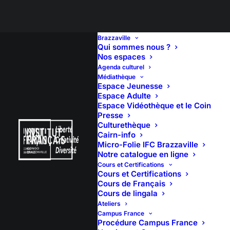
Brazzaville
Qui sommes nous ?
Nos espaces
Agenda culturel
Les bantous de la
Médiathèque
Espace Jeunesse
capitale
Espace Adulte
Espace Vidéothèque et le Coin
Presse
Culturethèque
Cairn-info
Micro-Folie IFC Brazzaville
Notre catalogue en ligne
Cours et Certifications
Cours et Certifications
Cours de Français
Cours de lingala
Ateliers
Campus France
Procédure Campus France