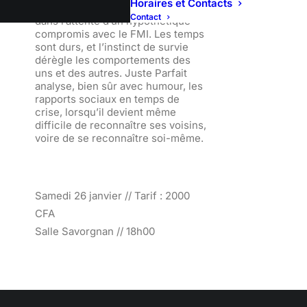
Horaires et Contacts
des négociations économiques,
Contact
dans l’attente d’un hypothétique
compromis avec le FMI. Les temps
sont durs, et l’instinct de survie
dérègle les comportements des
uns et des autres. Juste Parfait
analyse, bien sûr avec humour, les
rapports sociaux en temps de
crise, lorsqu’il devient même
difficile de reconnaître ses voisins,
voire de se reconnaître soi-même.
Samedi 26 janvier // Tarif : 2000
CFA
Salle Savorgnan // 18h00