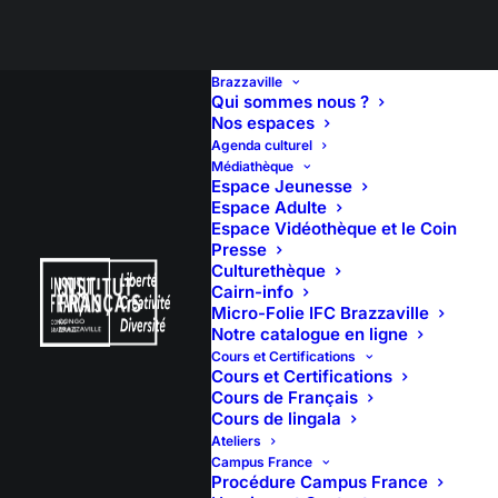
Brazzaville
Qui sommes nous ?
Nos espaces
Agenda culturel
Quand vint la crise,
Médiathèque
Espace Jeunesse
Juste Parfait
Espace Adulte
Espace Vidéothèque et le Coin
Presse
Culturethèque
Cairn-info
Micro-Folie IFC Brazzaville
Notre catalogue en ligne
26 janvier 2019
18:00
(1h)
Cours et Certifications
Cours et Certifications
Cours de Français
Salle Savorgnan de Brazza
Cours de lingala
Ateliers
Dans son nouveau spectacle,
Campus France
l’humoriste le plus élancé du
Procédure Campus France
Congo nous décrit le pays à l’heure