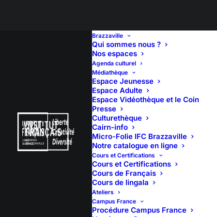
Brazzaville
Qui sommes nous ?
Nos espaces
Agenda culturel
Médiathèque
Espace Jeunesse
Espace Adulte
Espace Vidéothèque et le Coin
Presse
Culturethèque
Cairn-info
Micro-Folie IFC Brazzaville
Notre catalogue en ligne
Cours et Certifications
Cours et Certifications
Cours de Français
Cours de lingala
Ateliers
Campus France
11 décembre 2020
Procédure Campus France
11:00
(30′)