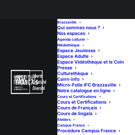
Brazzaville
Qui sommes nous ?
Nos espaces
Agenda culturel
Théâtre – LE PROCÈS
Médiathèque
Espace Jeunesse
DE L’HISTOIRE
Espace Adulte
Espace Vidéothèque et le Coin
Presse
Culturethèque
Cairn-info
Micro-Folie IFC Brazzaville
Notre catalogue en ligne
Cours et Certifications
Cours et Certifications
Cours de Français
Cours de lingala
Ateliers
Campus France
Procédure Campus France