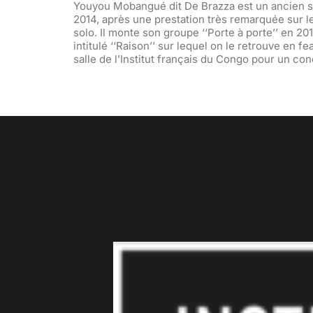
Youyou Mobangué dit De Brazza est un ancien s
2014, après une prestation très remarquée sur le
solo. Il monte son groupe ‘‘Porte à porte’’ en 20
intitulé ‘‘Raison’’ sur lequel on le retrouve en 
salle de l’Institut français du Congo pour un con