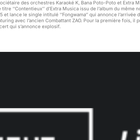
ociétaire des orchestres Karaoké K, Bana Poto-Poto et Extra 
 titre ‘‘Contentieux’’ d’Extra Musica issu de l’album du même no
15 et lance le single intitulé ‘‘Fongwama‘’ qui annonce l’arrivé
featuring avec l’ancien Combattant ZAO. Pour la première fois, il 
cert qui s’annonce explosif.