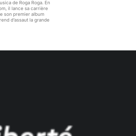
Musica de Roga Roga. En
m, il lance sa carrière
e de son premier album
prend d’assaut la grande