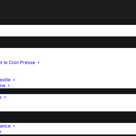
 DE BRAZZA
t le Coin Presse
ville
gne
s
rance