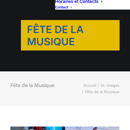
Horaires et Contacts
Contact
FÊTE DE LA
MUSIQUE
Fête de la Musique
Accueil
ifc-images
Fête de la Musique