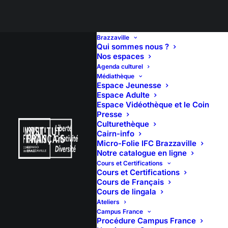
Brazzaville
Qui sommes nous ?
Nos espaces
NOS OFFRES
Agenda culturel
Médiathèque
CULTURELLES
Espace Jeunesse
Espace Adulte
Espace Vidéothèque et le Coin
Presse
Culturethèque
Cairn-info
Micro-Folie IFC Brazzaville
Notre catalogue en ligne
Cours et Certifications
1. R
essources cinéma proposées en ligne par
Cours et Certifications
Cours de Français
nos partenaires
:
Cours de lingala
Ateliers
Educ’arte
:
s
uite à la fermeture des écoles,
Campus France
Procédure Campus France
collèges et lycées dans plusieurs pays,