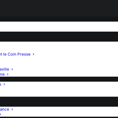
t le Coin Presse
ville
gne
s
rance