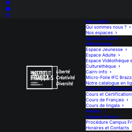
Brazzaville
Qui sommes nous ?
Nos espaces
Agenda culturel
Médiathèque
Espace Jeunesse
Espace Adulte
Espace Vidéothèque e
Culturethèque
Cairn-info
Micro-Folie IFC Brazza
Notre catalogue en li
Cours et Certifications
Cours et Certification
Cours de Français
Cours de lingala
Ateliers
Campus France
Procédure Campus F
Horaires et Contacts