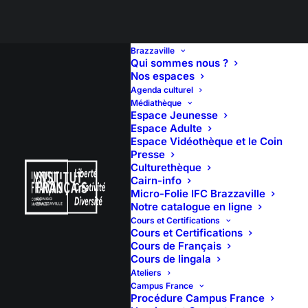
Brazzaville
Qui sommes nous ?
Nos espaces
Agenda culturel
Rien Trouvé
Médiathèque
Espace Jeunesse
Espace Adulte
Espace Vidéothèque et le Coin
Il semble que nous ne pouvons pas trouver ce que
Presse
vous cherchez. Peut-être qu'une recherche peut
Culturethèque
vous aider.
Cairn-info
Micro-Folie IFC Brazzaville
Notre catalogue en ligne
Cours et Certifications
Cours et Certifications
Cours de Français
Cours de lingala
Ateliers
Campus France
Procédure Campus France