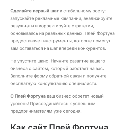
Сделайте первый шаг
к стабильному росту:
запускайте рекламные кампании, анализируйте
результаты и корректируйте стратегии,
основываясь на реальных данных. Плей Фортуна
предоставляет инструменты, которые помогут
вам оставаться на шаг впереди конкурентов.
Не упустите шанс! Начните развитие вашего
бизнеса с сайтом, который работает на вас.
Заполните форму обратной связи и получите
бесплатную консультацию специалиста.
С Плей Фортуна
ваш бизнес обретет новый
уровень! Присоединяйтесь к успешным
предпринимателям уже сегодня.
Как сайт Плей Фортуна