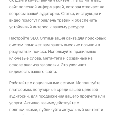
Создайте качественный контент. Наполните ваш
сайт полезной информацией, которая отвечает на
вопросы вашей аудитории. Статьи, инструкции и
видео помогут привлечь трафик и обеспечить
устойчивый интерес к вашему ресурсу.
Настройте SEO. Оптимизация сайта для поисковых
систем поможет вам занять высокие позиции в
результатах поиска. Используйте правильные
ключевые слова, мета-теги и созданные на
основе анализа заголовки. Это увеличит
видимость вашего сайта.
Работайте с социальными сетями. Используйте
платформы, популярные среди вашей целевой
аудитории, для продвижения вашего продукта или
услуги. Активно взаимодействуйте с
подписчиками, публикуйте актуальный контент и