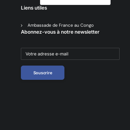
Liens utiles
Ambassade de France au Congo
Abonnez-vous à notre newsletter