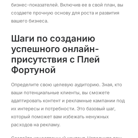
бизнес-показателей. Включив ее в свой план, вы
создаете прочную основу для роста и развития
вашего бизнеса.
Шаги по созданию
успешного онлайн-
присутствия с Плей
Фортуной
Определите свою целевую аудиторию. Зная, кто
ваши потенциальные клиенты, вы сможете
адаптировать контент и рекламные кампании под
их интересы и потребности. Это базовый шаг,
который поможет вам избежать ненужных
расходов на рекламу.