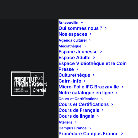
Brazzaville
Qui sommes nous ?
Nos espaces
Agenda culturel
Médiathèque
Espace Jeunesse
Espace Adulte
Espace Vidéothèque et le Coin
Presse
Culturethèque
Cairn-info
Micro-Folie IFC Brazzaville
Notre catalogue en ligne
Cours et Certifications
Cours et Certifications
Cours de Français
Cours de lingala
Ateliers
Campus France
Procédure Campus France