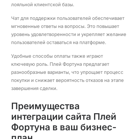
лояльной клиентской базы.
Чат для поддержки пользователей обеспечивает
мгновенные ответы на вопросы. Это повышает
уровень удовлетворенности и укрепляет желание
пользователей оставаться на платформе.
Удобные способы оплаты также играют
ключевую роль. Плей Фортуна предлагает
разнообразные варианты, что упрощает процесс
покупки и снижает вероятность отказов на этапе
завершения сделки.
Преимущества
интеграции сайта Плей
Фортуна в ваш бизнес-
план